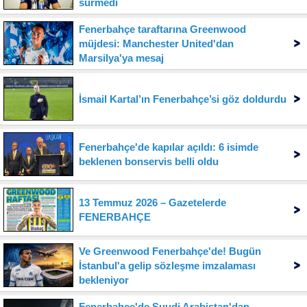
sürmedi
Fenerbahçe taraftarına Greenwood
müjdesi: Manchester United'dan
Marsilya'ya mesaj
İsmail Kartal’ın Fenerbahçe’si göz doldurdu
Fenerbahçe'de kapılar açıldı: 6 isimde
beklenen bonservis belli oldu
13 Temmuz 2026 – Gazetelerde
FENERBAHÇE
Ve Greenwood Fenerbahçe'de! Bugün
İstanbul'a gelip sözleşme imzalaması
bekleniyor
Fenerbahçe'de Suudi Arabistan'dan