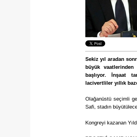
Sekiz yıl aradan son
büyük vaatlerinden 
başlıyor. İnşaat t
lacivertliler yıllık ba
Olağanüstü seçimli ge
Safi, stadın büyütülec
Kongreyi kazanan Yıldı