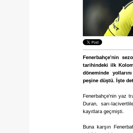
Fenerbahçe'nin sezon
tarihindeki ilk Kolo
döneminde yollarını
peşine düştü. İşte det
Fenerbahçe'nin yaz tr
Duran, sarı-lacivertli
kayıtlara geçmişti.
Buna karşın Fenerbah