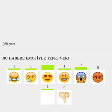
(Milliyet)
BU HABERE EMOJİYLE TEPKİ VER!
4
2
1
1
1
0
1
0