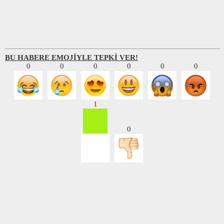
BU HABERE EMOJİYLE TEPKİ VER!
0
0
0
0
0
0
1
0