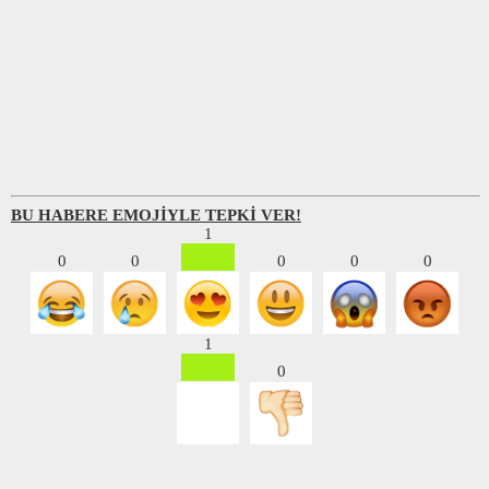
BU HABERE EMOJİYLE TEPKİ VER!
1
0
0
0
0
0
1
0