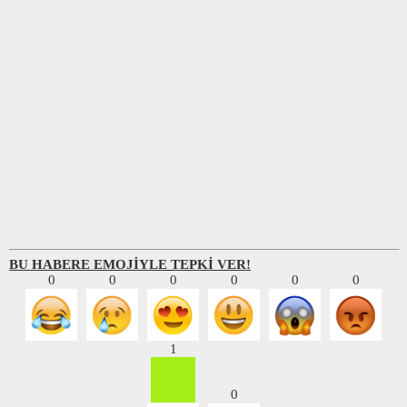
BU HABERE EMOJİYLE TEPKİ VER!
0
0
0
0
0
0
1
0