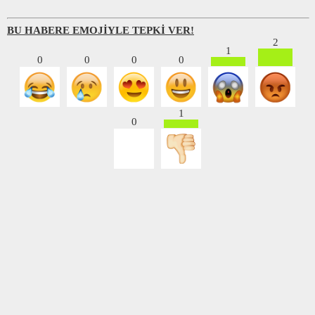
BU HABERE EMOJİYLE TEPKİ VER!
2
1
0
0
0
0
1
0