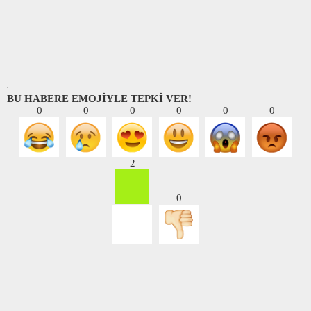
BU HABERE EMOJİYLE TEPKİ VER!
0
0
0
0
0
0
2
0