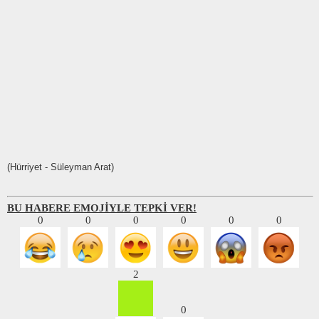
(Hürriyet - Süleyman Arat)
BU HABERE EMOJİYLE TEPKİ VER!
0
0
0
0
0
0
2
0