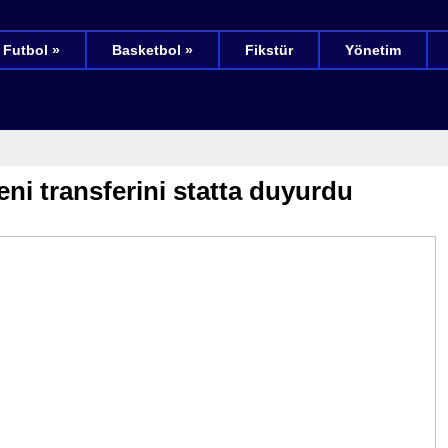
Futbol »
Basketbol »
Fikstür
Yönetim
ni transferini statta duyurdu