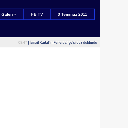
Galeri »
FB TV
3 Temmuz 2011
-
08:47
| İsmail Kartal’ın Fenerbahçe’si göz doldurdu
10:29
| Fen