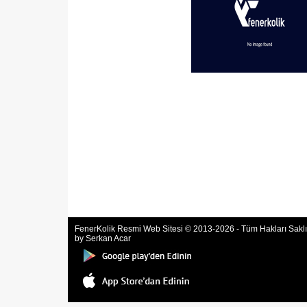
FenerKolik Resmi Web Sitesi © 2013-2026 - Tüm Hakları Saklıd
by Serkan Acar