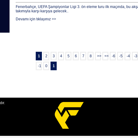
Fenerbahçe, UEFA Şampiyonlar Ligi 3. ön eleme turu ilk maçında, bu ak
takımıyla karşı karşıya gelecek..
Devamı için tıklayınız >>
1
2
3
4
5
6
7
8
>>
<<
-6
-5
-4
-3
-1
0
1
ır.