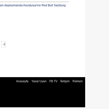
şam deplasmanda Avusturya'nın Red Bull Salzburg
-2
Anasayfa
Yasal Uyarı
FB TV
İletişim
Reklam