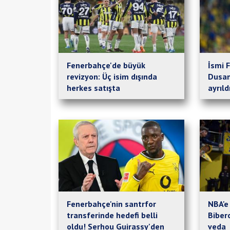
Fenerbahçe'de büyük
İsmi 
revizyon: Üç isim dışında
Dusan
herkes satışta
ayrıld
Fenerbahçe'nin santrfor
NBA'e 
transferinde hedefi belli
Biber
oldu! Serhou Guirassy'den
veda