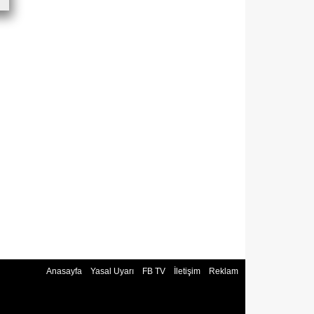
Anasayfa
Yasal Uyarı
FB TV
İletişim
Reklam