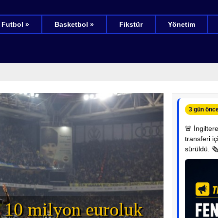
Futbol »
Basketbol »
Fikstür
Yönetim
3 gün önc
🚨 İngilte
transferi 
sürüldü. 
Ve Oğ
a 10 milyon euroluk
Beşikt