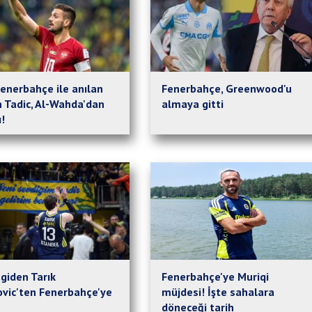
Fenerbahçe ile anılan
Fenerbahçe, Greenwood'u
 Tadic, Al-Wahda'dan
almaya gitti
ı!
giden Tarık
Fenerbahçe'ye Muriqi
ovic'ten Fenerbahçe'ye
müjdesi! İşte sahalara
döneceği tarih