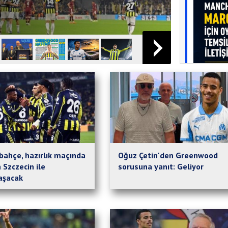
saniy
bahçe, hazırlık maçında
Oğuz Çetin'den Greenwood
3 gün önc
 Szczecin ile
sorusuna yanıt: Geliyor
🚨 Muhteme
laşacak
elemesi ha
Sparta Pra