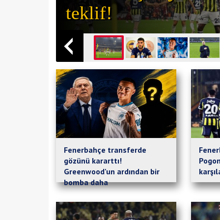
teklif!
Fenerbahçe transferde
Fener
gözünü kararttı!
Pogon
Greenwood'un ardından bir
karşı
bomba daha