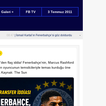
Galeri »
FB TV
3 Temmuz 2011
-
08:47
| İsmail Kartal’ın Fenerbahçe’si göz doldurdu
10:29
| Fenerbahçe
e
re'den flaş iddia! Fenerbahçe'nin, Marcus Rashford
için oyuncunun temsilcileriyle temas kurduğu öne
️ Kaynak: The Sun
uz Aydın ile İsmail Kartal'ın
aş'ın teklifine cevap vermesi